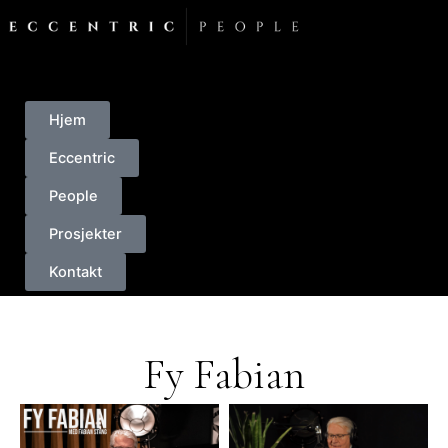
Skip
to
content
Hjem
Eccentric
People
Prosjekter
Kontakt
Fy Fabian