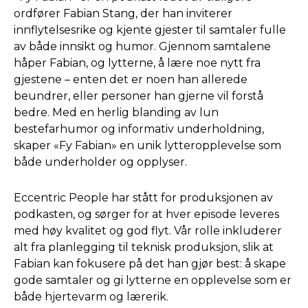
ordfører Fabian Stang, der han inviterer
innflytelsesrike og kjente gjester til samtaler fulle
av både innsikt og humor. Gjennom samtalene
håper Fabian, og lytterne, å lære noe nytt fra
gjestene – enten det er noen han allerede
beundrer, eller personer han gjerne vil forstå
bedre. Med en herlig blanding av lun
bestefarhumor og informativ underholdning,
skaper «Fy Fabian» en unik lytteropplevelse som
både underholder og opplyser.
Eccentric People har stått for produksjonen av
podkasten, og sørger for at hver episode leveres
med høy kvalitet og god flyt. Vår rolle inkluderer
alt fra planlegging til teknisk produksjon, slik at
Fabian kan fokusere på det han gjør best: å skape
gode samtaler og gi lytterne en opplevelse som er
både hjertevarm og lærerik.